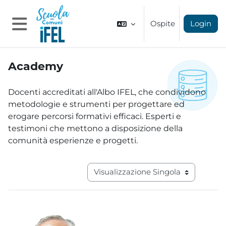
Vai al contenuto principale
Ospite
Login
Pannello laterale
Academy
Aggregazione dei criteri
Docenti accreditati all'Albo IFEL, che condividono
metodologie e strumenti per progettare ed
erogare percorsi formativi efficaci. Esperti e
testimoni che mettono a disposizione della
comunità esperienze e progetti.
Navigazione terziaria modalità visual