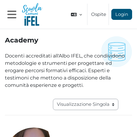
Vai al contenuto principale
Ospite
Login
Pannello laterale
Academy
Aggregazione dei criteri
Docenti accreditati all'Albo IFEL, che condividono
metodologie e strumenti per progettare ed
erogare percorsi formativi efficaci. Esperti e
testimoni che mettono a disposizione della
comunità esperienze e progetti.
Navigazione terziaria modalità visual