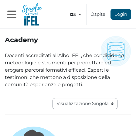
Vai al contenuto principale
Ospite
Login
Pannello laterale
Academy
Aggregazione dei criteri
Docenti accreditati all'Albo IFEL, che condividono
metodologie e strumenti per progettare ed
erogare percorsi formativi efficaci. Esperti e
testimoni che mettono a disposizione della
comunità esperienze e progetti.
Navigazione terziaria modalità visual