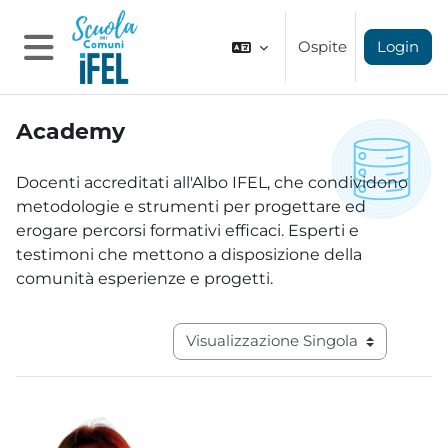
Vai al contenuto principale
Ospite
Login
Pannello laterale
Academy
Aggregazione dei criteri
Docenti accreditati all'Albo IFEL, che condividono
metodologie e strumenti per progettare ed
erogare percorsi formativi efficaci. Esperti e
testimoni che mettono a disposizione della
comunità esperienze e progetti.
Navigazione terziaria modalità visual