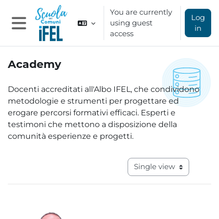
Skip to main content
You are currently
Log
using guest
in
access
Side panel
Academy
Completion requirements
Docenti accreditati all'Albo IFEL, che condividono
metodologie e strumenti per progettare ed
erogare percorsi formativi efficaci. Esperti e
testimoni che mettono a disposizione della
comunità esperienze e progetti.
View mode tertiary navig