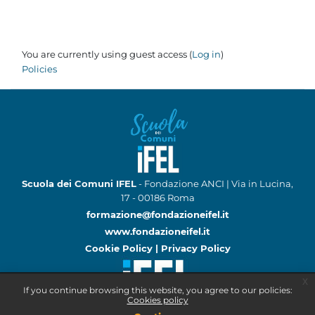
You are currently using guest access (
Log in
)
Policies
Scuola dei Comuni IFEL
- Fondazione ANCI | Via in Lucina,
17 - 00186 Roma
formazione@fondazioneifel.it
www.fondazioneifel.it
Cookie Policy
|
Privacy Policy
x
If you continue browsing this website, you agree to our policies:
Cookies policy