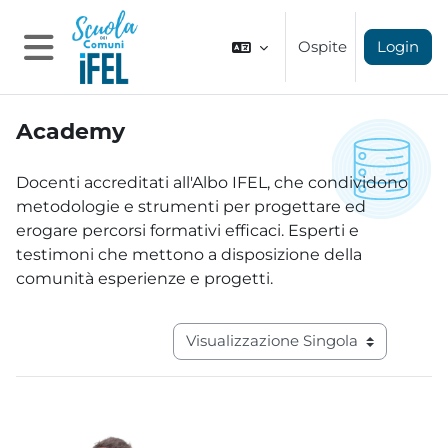
Vai al contenuto principale
Ospite
Login
Pannello laterale
Academy
Aggregazione dei criteri
Docenti accreditati all'Albo IFEL, che condividono
metodologie e strumenti per progettare ed
erogare percorsi formativi efficaci. Esperti e
testimoni che mettono a disposizione della
comunità esperienze e progetti.
Navigazione terziaria modalità visual