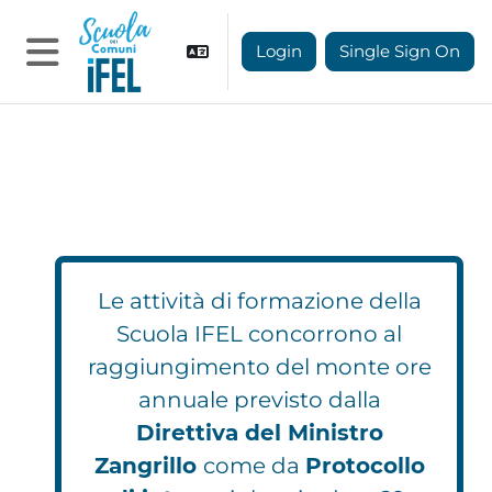
Vai al contenuto principale
Login
Single Sign On
Pannello laterale
Le attività di formazione della
Scuola IFEL concorrono al
raggiungimento del monte ore
annuale previsto dalla
Direttiva del Ministro
Zangrillo
come da
Protocollo