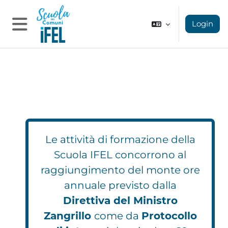
Vai al contenuto principale
Login
Pannello laterale
Le attività di formazione della
Scuola IFEL concorrono al
raggiungimento del monte ore
annuale previsto dalla
Direttiva del Ministro
Zangrillo
come da
Protocollo