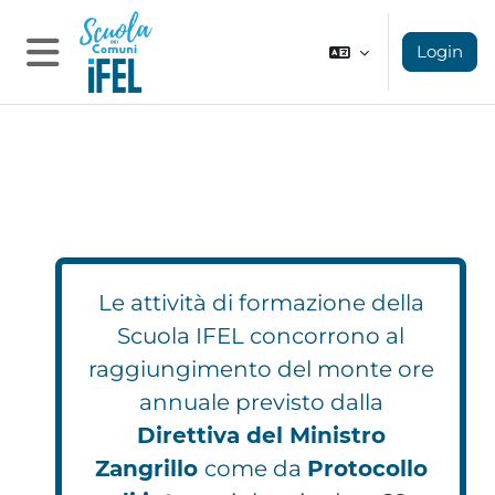
Vai al contenuto principale
Login
Pannello laterale
Le attività di formazione della
Scuola IFEL concorrono al
raggiungimento del monte ore
annuale previsto dalla
Direttiva del Ministro
Zangrillo
come da
Protocollo