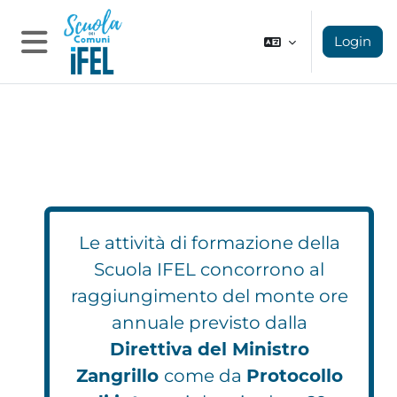
Vai al contenuto principale
Login
Pannello laterale
Le attività di formazione della
Scuola IFEL concorrono al
raggiungimento del monte ore
annuale previsto dalla
Direttiva del Ministro
Zangrillo
come da
Protocollo