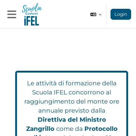
Vai al contenuto principale
Login
Pannello laterale
Le attività di formazione della
Scuola IFEL concorrono al
raggiungimento del monte ore
annuale previsto dalla
Direttiva del Ministro
Zangrillo
come da
Protocollo