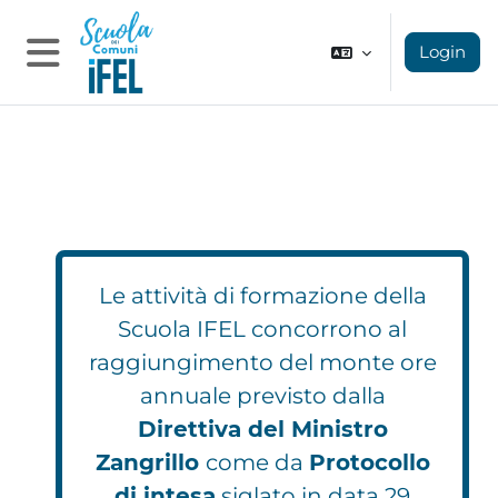
Vai al contenuto principale
Login
Pannello laterale
Le attività di formazione della
Scuola IFEL concorrono al
raggiungimento del monte ore
annuale previsto dalla
Direttiva del Ministro
Zangrillo
come da
Protocollo
di intesa
siglato in data 29