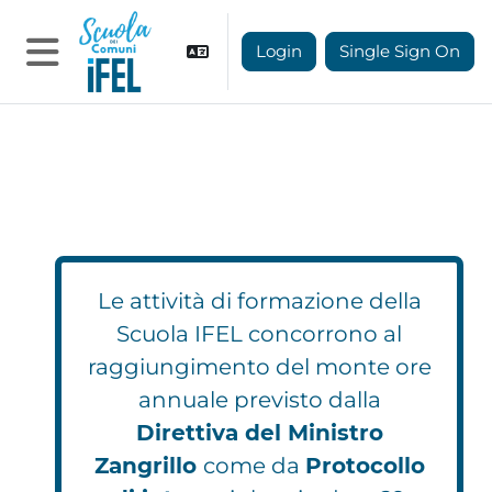
Vai al contenuto principale
Login
Single Sign On
Pannello laterale
Le attività di formazione della
Scuola IFEL concorrono al
raggiungimento del monte ore
annuale previsto dalla
Direttiva del Ministro
Zangrillo
come da
Protocollo