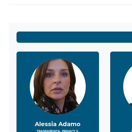
Alessia Adamo
TRASPARENZA, PRIVACY E