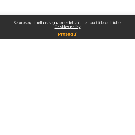
Se prosegui nella navigazione del sito, ne accetti le politiche:
Cookies policy
Prosegui
ola dei Comuni IFEL
- Fondazione ANCI | Via in Lucina, 17 - 00186 
formazione@fondazioneifel.it
www.fondazioneifel.it
Cookie Policy
|
Privacy Policy