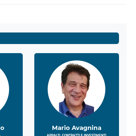
no
Mario Avagnina
À
APPALTI, CONTRATTI E INVESTIMENTI